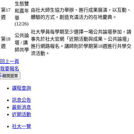
生態雙
第17
由社大師生協力舉辦、進行成果展演，以互動、
和嘉年
週
體驗的方式，創造充滿活力的在地慶典。
華
(12/26)
社大學員每學期至少選擇一場公共論壇參加，請
公共論
第18
事先於社大官網「近期活動與成果 > 公共論壇」
壇 / 講
週
進行網路報名。講師則於學期第18週進行共學交
師共學
流活動。
回上一頁
我要報名
:::
展開選單
課程查詢
訊息公告
最新消息
近期活動
社大一覽