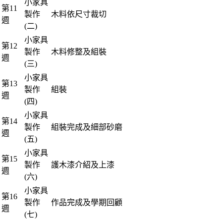
小家具
第11
製作
木料依尺寸裁切
週
(二)
小家具
第12
製作
木料修整及組裝
週
(三)
小家具
第13
製作
組裝
週
(四)
小家具
第14
製作
組裝完成及細部砂磨
週
(五)
小家具
第15
製作
護木漆介紹及上漆
週
(六)
小家具
第16
製作
作品完成及學期回顧
週
(七)