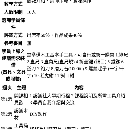
簡報介紹、講師示範、實際操作
教學方式
人數限制
16人
選課學員條
件
評鑑方式
出席率60％，作品成果40％
參考書目
無
學員上課之
需準備木工基本手工具，可自行或統一購買 1.捲尺
建議需求裝
2.直尺 3.直角尺(直尺規) 4.折疊鋸 (細目) 5.鐵鎚 6.
備
鑿刀 7.鉋刀 8.磨刀石(1000# ) 9.螺絲起子 (一字/十
(器具、文具
字) 10.老虎鉗 11.斜口鉗
或服裝)
週次
主題
內容
開課相
1.認識社大學期行程 2.課程說明及所需工具介紹
第1週
見歡
3.學員自我介紹與交流
認識木
第2週
DIY製作
材
工具操