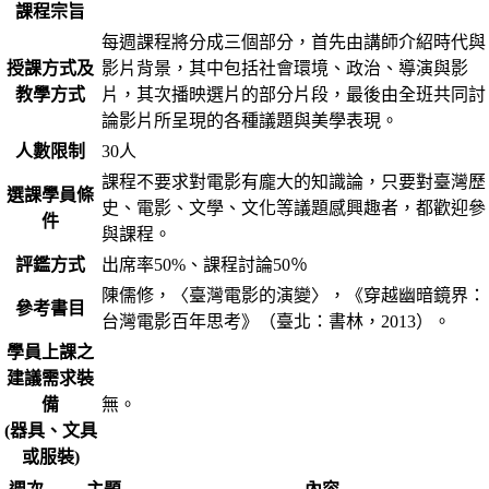
課程宗旨
每週課程將分成三個部分，首先由講師介紹時代與
授課方式及
影片背景，其中包括社會環境、政治、導演與影
教學方式
片，其次播映選片的部分片段，最後由全班共同討
論影片所呈現的各種議題與美學表現。
人數限制
30人
課程不要求對電影有龐大的知識論，只要對臺灣歷
選課學員條
史、電影、文學、文化等議題感興趣者，都歡迎參
件
與課程。
評鑑方式
出席率50%、課程討論50％
陳儒修，〈臺灣電影的演變〉，《穿越幽暗鏡界：
參考書目
台灣電影百年思考》（臺北：書林，2013）。
學員上課之
建議需求裝
備
無。
(器具、文具
或服裝)