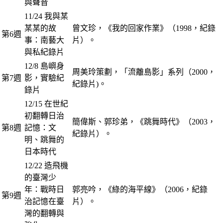
與聲音
11/24 我與某
某某的故
曾文珍，《我的回家作業》（1998，紀錄
第6週
事：南藝大
片）。
與私紀錄片
12/8 島嶼身
周美玲策劃，「流離島影」系列（2000，
第7週
影，實驗紀
紀錄片)。
錄片
12/15 在世紀
初翻轉日治
簡偉斯、郭珍弟，《跳舞時代》（2003，
第8週
記憶：文
紀錄片）。
明、跳舞的
日本時代
12/22 造飛機
的臺灣少
年：戰時日
郭亮吟，《綠的海平線》（2006，紀錄
第9週
治記憶在臺
片）。
灣的翻轉與