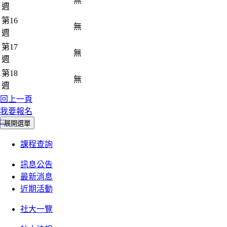
無
週
第16
無
週
第17
無
週
第18
無
週
回上一頁
我要報名
:::
展開選單
課程查詢
訊息公告
最新消息
近期活動
社大一覽