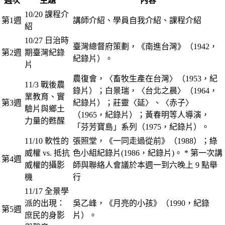
週次
主題
內容
10/20 課程介
第1週
講師介紹、學員自我介紹、課程介紹
紹
10/27 日治時
臺灣總督府策劃，《南進台灣》（1942，
第2週
期臺灣紀錄
紀錄片）。
片
農復會，〈畜牧生產在台灣〉（1953，紀
11/3 戰後農
錄片）；白景瑞，〈台北之晨〉（1964，
業教育、實
第3週
紀錄片）；莊靈〈延〉、〈赤子〉
驗片與鄉土
（1965，紀錄片）；黃春明等人導演，
力量的甦醒
「芬芳寶島」系列（1975，紀錄片）。
11/10 軟性的
張照堂，《一同走過從前》（1988）；綠
威權 vs. 抵抗
色小組紀錄片(1986，紀錄片)。 * 第一次講
第4週
威權的攝影
師與聯絡人會議於本週一到六晚上 9 點舉
機
行
11/17 全景學
派的出現：
吳乙峰，《月亮的小孩》（1990，紀錄
第5週
庶民的身影
片）。