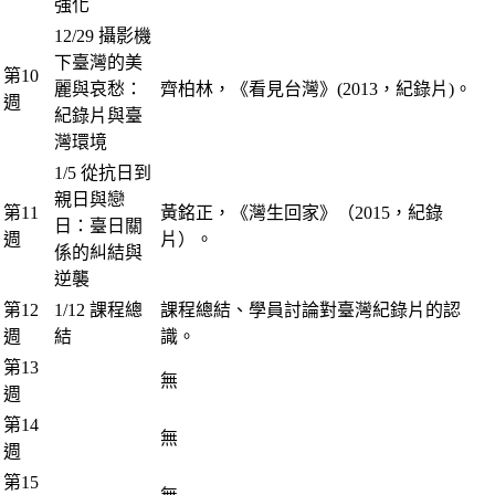
強化
12/29 攝影機
下臺灣的美
第10
麗與哀愁：
齊柏林，《看見台灣》(2013，紀錄片)。
週
紀錄片與臺
灣環境
1/5 從抗日到
親日與戀
第11
黃銘正，《灣生回家》（2015，紀錄
日：臺日關
週
片）。
係的糾結與
逆襲
第12
1/12 課程總
課程總結、學員討論對臺灣紀錄片的認
週
結
識。
第13
無
週
第14
無
週
第15