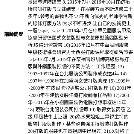
基础与進階结業 8. 2015年7月~2016年10月在纺拓
所培訓打版与立裁结業，在服装方面不断进修二十
多年!.参考的書籍也不少!不断向优秀的老师學習新
的線條打版方法!为求不断进步.让自己的技術更上
一層!,<p>, </p>,9. 2016年7月在中華民國服装甲级
講師簡歷
協會研習德國式女装版型与女装原型繪圖版型分
析.取得研習證書 10) 2016年12月在中華民國服装
甲级技術協會研習男士西服打版课程取得研習證書
12)2016年7月-2019年在某補習班訓練高級服飾打
版與外銷服裝打版的不同方法。 工作經歷: 13)
1993~1997年在台北服裝公司製作成衣达4年 14)
1997年~1998年在加黛莉女裝打版助理 15).1999年
~2000年 在皮爾卡登男裝公司打版助理 16) 2001年
~2003年在建信女裝任職打版師兼样品师 17)2003
年~2015年在小樹園童裝做電腦打版車樣达15年
18).現职台北服装公司打版师 19) 取得女装丙级.乙
级.甲级技術士证照. 20)為水果姐姐上電視主持的
服裝打版與制作，某些赵自強主持服装打版製作
20)打版的服裝也在電視劇中出現过! 21)以對格子