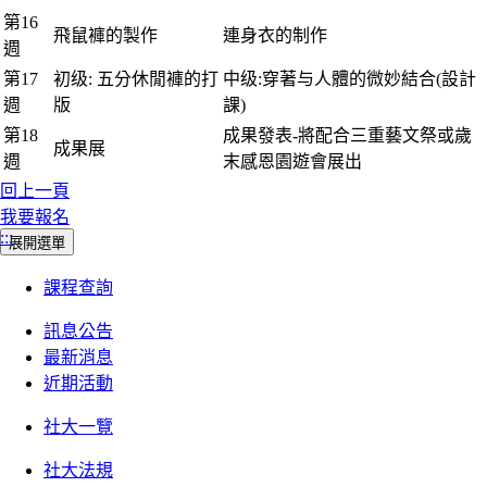
第16
飛鼠褲的製作
連身衣的制作
週
第17
初级: 五分休閒褲的打
中级:穿著与人體的微妙結合(設計
週
版
課)
第18
成果發表-將配合三重藝文祭或歲
成果展
週
末感恩園遊會展出
回上一頁
我要報名
:::
展開選單
課程查詢
訊息公告
最新消息
近期活動
社大一覽
社大法規