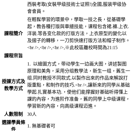
西裝考取(女裝甲级技術士证照!)全國,服装甲级协
會會員。
在輕髹學習的環景中，學取一技之長，從基礎學
起，教各種打版與車縫技能，课程包含裙.褲.上衣.
課程簡介
洋装.等各变化款的打版方法，上衣原型的變化以
及摺子的轉移，一刀剪快速打版方法和帽子制作。
<br />,<br />,<br />,※此校區離校時間為21:15
課程宗旨
1. 以繪圖方式，带动學生一边画大图，讲述製图
原理和美角，采用分组教學法，新生一组，舊生一
组.同时教授不同款式.以製作出來的作品來解說打
授課方式及
版重點，和制作的技巧.<br />,讓新來的同學从基础
教學方式
學起.扎實基本功.，使他们能撑握好基础听得懂上
課的內容，为進阶作准备，舊的同學上中级课程，
學習新的內容，向高级课程迈進。
人數限制
30人
選課學員條
1. 無基礎者可
件