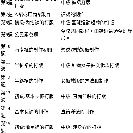
第6週
中級:褲裙打版
打版
第7週
A裙或直筒裙制作
褲裙的制作
第8週
初级:內搭褲的打版
中级:籃球運動短褲的打版
全校共同課程，由講師帶領全班參
第9週
公民素養週
加。
第10
內搭褲的制作初级:
籃球運動短褲制作
週
第11
半斜裙的打版
中级:針織女長褲变化款打版
週
第12
半斜裙的制作
女褲放版的方法和制作
週
第13
初级:基本長褲打版
中级: 直筒洋裝的打版
週
第14
基本長褲的制作
直筒洋裝的制作
週
第15
初级:飛鼠褲的打版
中级: 連身衣的打版
週