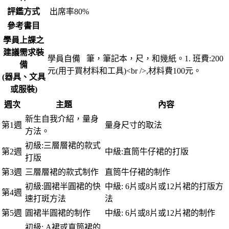
評鑑方式
出席率80%
參考書目
學員上課之
建議需求裝
學員自備 筆，筆記本，尺，和幾紙。1. 班費:200
備
元(用于買材料和工具)<br />,材料費100元。
(器具、文具
或服裝)
週次
主題
內容
新生自我介紹，量身
第1週
量身尺寸的取法
方法。
初級:三層層裙的款式
第2週
中級:直筒牛仔裙的打版
打版
第3週
三層層裙的款式制作
直筒牛仔裙的制作
初級:圓裙半圓裙的快
中級: 6片或8片或12片裙的打版方
第4週
速打斑方法
法
第5週
圓裙半圓裙的制作
中級: 6片或8片或12片裙的制作
初級: A裙或直筒裙的