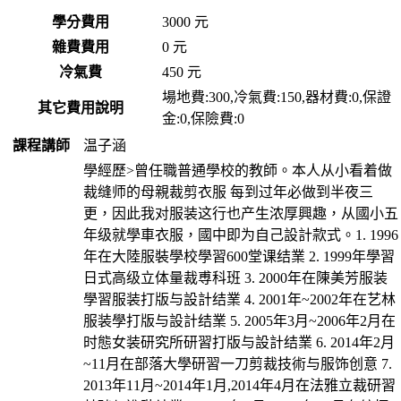
學分費用
3000 元
雜費費用
0 元
冷氣費
450 元
場地費:300,冷氣費:150,器材費:0,保證
其它費用說明
金:0,保險費:0
課程講師
温子涵
學經歷>曾任職普通學校的教師。本人从小看着做
裁缝师的母親裁剪衣服 每到过年必做到半夜三
更，因此我对服装这行也产生浓厚興趣，从國小五
年级就學車衣服，國中即为自己設計款式。1. 1996
年在大陸服裝學校學習600堂课结業 2. 1999年學習
日式高级立体量裁尃科班 3. 2000年在陳美芳服装
學習服装打版与設計结業 4. 2001年~2002年在艺林
服装學打版与設計结業 5. 2005年3月~2006年2月在
时態女装研究所研習打版与設計结業 6. 2014年2月
~11月在部落大學研習一刀剪裁技術与服饰创意 7.
2013年11月~2014年1月,2014年4月在法雅立裁研習