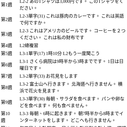
L2-2 あのTシャツは3,000円です。 このTシャツをく
第1週
ださい。
L2-3單字(31) これは豚肉のカレーです。 これは英語
第2週
で何ですか。
L2-3 これはアメリカのビールです。 コーヒーを２つ
第3週
ください。 これは私の財布です
第4週
L2總複習
第5週
L3-1單字(17) 1時10分 L2もう一度聞こう
L3-1 さくら病院は9時半から3時までです。 1日は日
第6週
曜日です。
第7週
L3-2單字(33) お花見をします
L3-2 富士山へ行きます。 北海道へ行きません。 横
第8週
浜で花火を見ます。
L3-3單字(30) 毎朝、サラダを食べます。 パンや卵な
第9週
どを食べます。 何も食べません。
第10
L3-3 毎朝、6時に起きます。 朝7時半から8時までイ
週
ンターネットをします。 どこへも行きません。