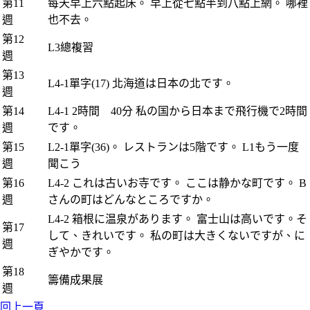
第11
每天早上六點起床。 早上從七點半到八點上網。 哪裡
週
也不去。
第12
L3總複習
週
第13
L4-1單字(17) 北海道は日本の北です。
週
第14
L4-1 2時間 40分 私の国から日本まで飛行機で2時間
週
です。
第15
L2-1單字(36)。 レストランは5階です。 L1もう一度
週
聞こう
第16
L4-2 これは古いお寺です。 ここは静かな町です。 B
週
さんの町はどんなところですか。
L4-2 箱根に温泉があります。 富士山は高いです。そ
第17
して、きれいです。 私の町は大きくないですが、に
週
ぎやかです。
第18
籌備成果展
週
回上一頁