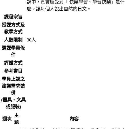
課中，真實感受到「 快樂學習、學習快樂」是什
麼。讓每個人說出自然的日文。
課程宗旨
授課方式及
教學方式
人數限制
30人
選課學員條
件
評鑑方式
參考書目
學員上課之
建議需求裝
備
(器具、文具
或服裝)
主
週次
內容
題