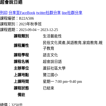
超會說日語
列印
分享至FaceBook
twitter社群分享
line社群分享
課程編號：
B22A506
課程期別：
2023年秋季班
課程週期：
2023-09-04 ~ 2023-12-25
課程類別
生活藝能性
民俗文化資產,英語教育,家庭教育,親
課程屬性
子教育
課程學程
語言文化
課程名稱
超會說日語
主辦單位
蘆荻社區大學
上課地點
鷺江國小
上課時間
星期一 7:00 pm~9:40 pm
課程狀態
已結束
備註
總價：
3250元