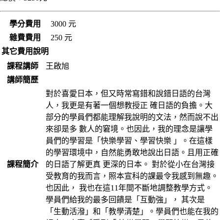
學分費用
3000 元
雜費費用
250 元
其它費用說明
課程講師
王啟旭
講師簡歷
對於喜愛日本，但又時常寫錯和說錯日語的台灣
人，我更是有著一個想教授正 確日語的負擔。大
部分的學員們都能理解我說明的文法，然而說不出
來卻是多 數人的窘境。也因此，我的理念是讓學
員們的學習是「快樂學習、學習快樂 」。在這樣
的學習環境中，自然能勇敢地說出日語。且用正確
課程簡介
的日語了解更真 更深的日本。 對於從小在台灣接
受教育的我而言，照本宣科的課最令我感到無趣。
也因此， 我也在這11年間不斷地調整教學方式。
學員們給我的最多回饋是「互動強」， 其次是
「生動活潑」和「教學清楚」。學員們也能在我的