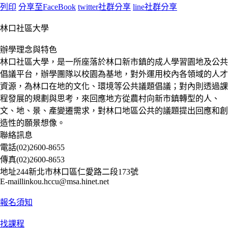
列印
分享至FaceBook
twitter社群分享
line社群分享
林口社區大學
辦學理念與特色
林口社區大學，是一所座落於林口新市鎮的成人學習園地及公共
倡議平台，辦學團隊以校園為基地，對外運用校內各領域的人才
資源，為林口在地的文化、環境等公共議題倡議；對內則透過課
程發展的規劃與思考，來回應地方從農村向新市鎮轉型的人、
文、地、景、產變遷需求，對林口地區公共的議題提出回應和創
造性的願景想像。
聯絡訊息
電話
(02)2600-8655
傳真
(02)2600-8653
地址
244新北市林口區仁愛路二段173號
E-mail
linkou.hccu@msa.hinet.net
報名須知
找課程