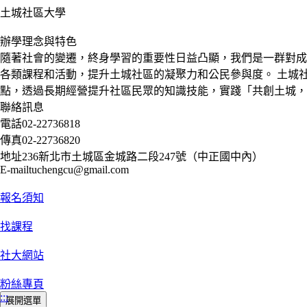
土城社區大學
辦學理念與特色
隨著社會的變遷，終身學習的重要性日益凸顯，我們是一群對成
各類課程和活動，提升土城社區的凝聚力和公民參與度。 土城
點，透過長期經營提升社區民眾的知識技能，實踐「共創土城，
聯絡訊息
電話
02-22736818
傳真
02-22736820
地址
236新北市土城區金城路二段247號（中正國中內）
E-mail
tuchengcu@gmail.com
報名須知
找課程
社大網站
粉絲專頁
:::
展開選單