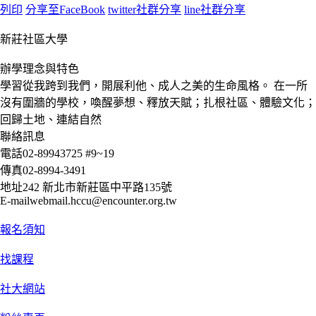
列印
分享至FaceBook
twitter社群分享
line社群分享
新莊社區大學
辦學理念與特色
學習從我跨到我們，開展利他、成人之美的生命風格。 在一所
沒有圍牆的學校，喚醒夢想、釋放天賦；扎根社區、體驗文化；
回歸土地、連結自然
聯絡訊息
電話
02-89943725 #9~19
傳真
02-8994-3491
地址
242 新北市新莊區中平路135號
E-mail
webmail.hccu@encounter.org.tw
報名須知
找課程
社大網站