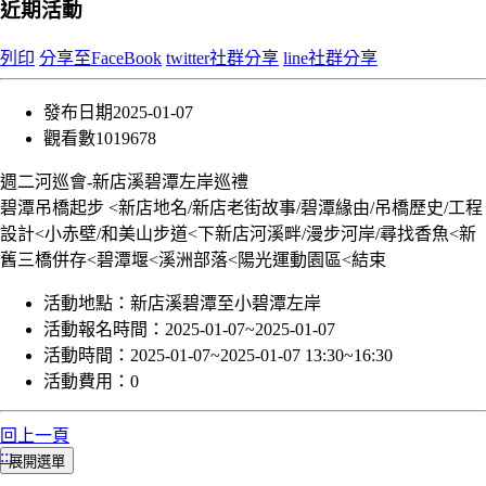
近期活動
列印
分享至FaceBook
twitter社群分享
line社群分享
發布日期
2025-01-07
觀看數
1019678
週二河巡會-新店溪碧潭左岸巡禮
碧潭吊橋起步 <新店地名/新店老街故事/碧潭緣由/吊橋歷史/工程
設計<小赤壁/和美山步道<下新店河溪畔/漫步河岸/尋找香魚<新
舊三橋併存<碧潭堰<溪洲部落<陽光運動園區<結束
活動地點：
新店溪碧潭至小碧潭左岸
活動報名時間：
2025-01-07~2025-01-07
活動時間：
2025-01-07~2025-01-07 13:30~16:30
活動費用：
0
回上一頁
:::
展開選單