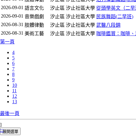
2026-09-01
語言文化
汐止區
汐止社區大學
從頭學英文（二早
2026-09-01
音樂戲劇
汐止區
汐止社區大學
民族舞蹈(二早班)
2026-08-31
肢體律動
汐止區
汐止社區大學
武醫八段錦
2026-08-31
美術工藝
汐止區
汐止社區大學
咖啡鑑賞：咖啡、
第一頁
4
5
6
7
8
9
10
11
12
13
最後一頁
]
:::
展開選單