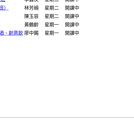
班）
林芳絹
星期二
開課中
陳玉容
星期二
開課中
黃鶴齡
星期一
開課中
酒、創意飲
廖中賜
星期一
開課中