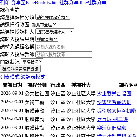
列印
分享至FaceBook
twitter社群分享
line社群分享
課程查詢
請選擇課程分類
請選擇行政區
請選擇授課社大
請輸入授課星期
請輸入課程名稱
請輸入授課教師
開課狀況
確認並搜尋課程資訊
列表模式
週課表模式
開課日期
課程分類
行政區
授課社大
課程名
2026-09-01
公共性社團
汐止區
汐止社區大學
汐止愛樂合唱團
2026-09-01
美術工藝
汐止區
汐止社區大學
快樂學習書法班
2026-09-01
肢體律動
汐止區
汐止社區大學
導引與太極拳初階
2026-09-01
肢體律動
汐止區
汐止社區大學
乒乓球-週二班
2026-09-01
肢體律動
汐止區
汐止社區大學
樂活保健瑜珈
2026-09-01
肢體律動
汐止區
汐止社區大學
活力律動舞蹈-初