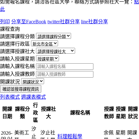
如需報名課程，請洽各社區大學，聯絡方式請參照社大一覽：
點
此
列印
分享至FaceBook
twitter社群分享
line社群分享
課程查詢
請選擇課程分類
請選擇行政區
請選擇授課社大
請輸入授課星期
請輸入課程名稱
請輸入授課教師
開課狀況
確認並搜尋課程資訊
列表模式
週課表模式
行
開課
課程分
授課社
授課
授課
開課
政
課程名稱
日期
類
大
教師
星期
狀況
區
汐
美術工
汐止社
余佩
星期
開課
2026-
止
料理輕鬆學
09-04