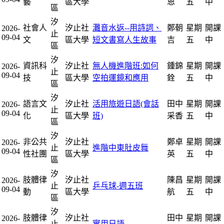
藝
區大學
恩
五
中
區
汐
社會人
汐止社
灘音水返--用詩詞、
鄭朝
星期
開課
2026-
止
09-04
文
區大學
短文書寫人生故事
吉
五
中
區
汐
資訊科
汐止社
無人機進階班:如何
鍾錦
星期
開課
2026-
止
09-04
技
區大學
空拍運鏡和應用
銓
五
中
區
汐
語言文
汐止社
活用旅遊日語(會話
田中
星期
開課
2026-
止
09-04
化
區大學
班)
采香
五
中
區
汐
非公共
汐止社
鄭卓
星期
開課
2026-
止
進階中東肚皮舞
09-04
性社團
區大學
英
五
中
區
汐
肢體律
汐止社
陳昌
星期
開課
2026-
止
乒乓球-週五班
09-04
動
區大學
航
五
中
區
汐
肢體律
汐止社
田中
星期
開課
2026-
止
實用日語