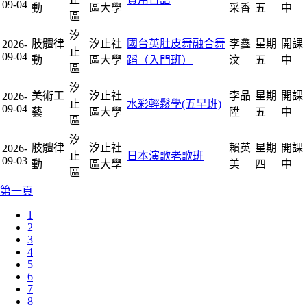
09-04
動
區大學
采香
五
中
區
汐
肢體律
汐止社
國台英肚皮舞融合舞
李鑫
星期
開課
2026-
止
09-04
動
區大學
蹈（入門班）
汶
五
中
區
汐
美術工
汐止社
李品
星期
開課
2026-
止
水彩輕鬆學(五早班)
09-04
藝
區大學
陞
五
中
區
汐
肢體律
汐止社
賴英
星期
開課
2026-
止
日本演歌老歌班
09-03
動
區大學
美
四
中
區
第一頁
1
2
3
4
5
6
7
8