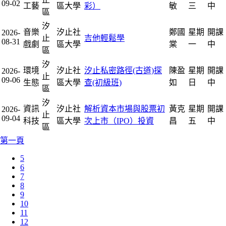
09-02
工藝
區大學
彩）
敏
三
中
區
汐
音樂
汐止社
鄭國
星期
開課
2026-
止
吉他輕鬆學
08-31
戲劇
區大學
棠
一
中
區
汐
環境
汐止社
汐止私密路徑(古道)探
陳盈
星期
開課
2026-
止
09-06
生態
區大學
查(初級班)
如
日
中
區
汐
資訊
汐止社
解析資本市場與股票初
黃克
星期
開課
2026-
止
09-04
科技
區大學
次上市（IPO）投資
昌
五
中
區
第一頁
5
6
7
8
9
10
11
12