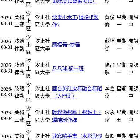
律動
區大學
東肚皮舞寶萊塢舞）
玲
一
中
區
汐
美術
汐止社
快樂小木工(樓梯椅製
黃俊
星期
開課
2026-
止
08-31
工藝
區大學
作)
修
一
中
區
汐
肢體
汐止社
蘇坤
星期
開課
2026-
止
國標舞~捷舞
08-31
律動
區大學
從
一
中
區
汐
肢體
汐止社
陳昌
星期
開課
2026-
止
乒乓球-週一班
08-31
律動
區大學
航
一
中
區
汐
肢體
汐止社
國台英肚皮舞融合舞蹈
李鑫
星期
開課
2026-
止
08-31
律動
區大學
（入門班）
汶
一
中
區
汐
美術
汐止社
輕鬆做銀飾｜銀黏土 ×
朱永
星期
開課
2026-
止
09-04
工藝
區大學
蠟雕創作課
珍
五
中
區
汐
美術
汐止社
速寫隨手畫（水彩與淡
黃照
星期
開課
2026-
止