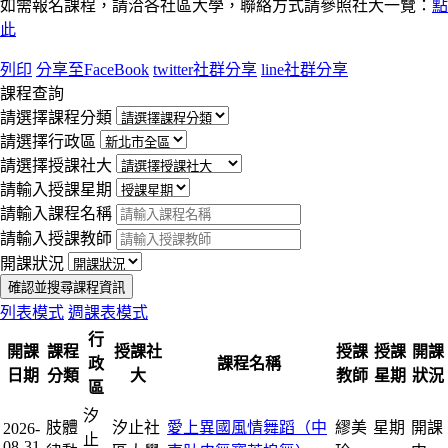
如需報名課程，請洽各社區大學，聯絡方式請參照社大一覽：
點
此
列印
分享至FaceBook
twitter社群分享
line社群分享
課程查詢
請選擇課程分類
請選擇行政區
請選擇授課社大
請輸入授課星期
請輸入課程名稱
請輸入授課教師
開課狀況
確認並搜尋課程資訊
列表模式
週課表模式
行
開課
課程
授課社
授課
授課
開課
政
課程名稱
日期
分類
大
教師
星期
狀況
區
汐
肢體
汐止社
愛上異國風情舞蹈（中
繆美
星期
開課
2026-
止
08-31