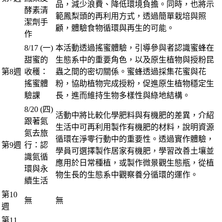
品，減少浪費、降低環境負擔。同時，也將示
酵素清
範鳳梨頭的再利用方式，透過簡單栽培與照
潔劑手
顧，體驗食物循環與再生的可能。
作
8/17 (一)
本活動透過搖蜜體驗，引導參與者認識蜜蜂在
甜蜜的
生態系中的重要角色，以及原生植物與授粉昆
第8週
收穫：
蟲之間的密切關係。蜜蜂透過採集花蜜與花
搖蜜體
粉，協助植物完成授粉，促進原生植物穩定生
驗課
長，進而維持生物多樣性與綠地結構。
8/20 (四)
活動中將比較化學肥料與有機肥的差異，介紹
跟著氮
生活中可再利用製作有機肥的材料，說明資源
氮去旅
循環在淨零行動中的重要性。透過實作體驗，
第9週
行：認
學員可選擇製作居家有機肥，學習改善土壤並
識氮循
應用於日常種植，或製作微景觀生態瓶，從植
環與永
物生長的生態系中觀察養分循環的運作。
續生活
第10
無
無
週
第11