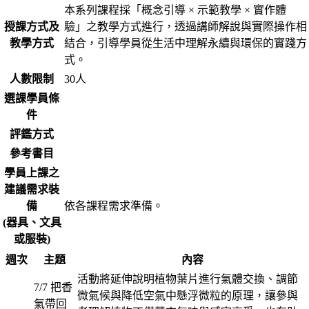
本系列課程採「概念引導 × 示範教學 × 實作體
授課方式及
驗」之教學方式進行，透過講師解說與實際操作相
教學方式
結合，引導學員從生活中理解永續與環保的實踐方
式。
人數限制
30人
選課學員條
件
評鑑方式
參考書目
學員上課之
建議需求裝
備
依各課程需求準備。
(器具、文具
或服裝)
週次
主題
內容
活動將延伸說明植物葉片進行氣體交換、調節
7/7 把香
微氣候與降低空氣中懸浮微粒的原理，讓參與
氣帶回