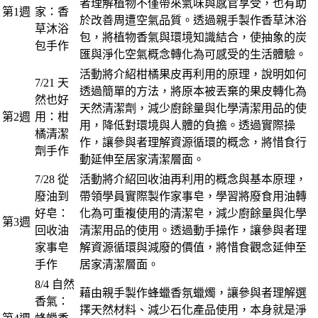
者理解植物不僅帶來氣味與感官享受，也有助
第1週
家：香
於改善周遭空氣品質。透過親手製作香草沐浴
草沐浴
包，將植物香氣與環境知識結合，使抽象的炭
包手作
匯與淨化空氣概念轉化為可感受的生活體驗。
活動將介紹柑橘果皮再利用的原理，說明如何
7/21 天
透過簡單的方法，將原本被丟棄的果皮轉化為
然也好
天然清潔劑，減少廚餘量與化學清潔用品的使
第2週
用：柑
用，降低對環境與人體的負擔。透過實際操
橘清潔
作，讓參與者理解資源循環的概念，將惜食行
劑手作
動延伸至居家清潔層面。
7/28 從
活動將介紹回收油再利用的概念與基本原理，
廢油到
帶領學員實際製作家事皂，學習將廢食用油轉
好皂：
化為可重複使用的清潔皂，減少廚餘量與化學
第3週
回收油
清潔用品的使用。透過動手操作，讓參與者理
家事皂
解資源循環與減廢的價值，將惜食觀念延伸至
手作
居家清潔層面。
8/4 自然
藉由親手製作蜂蠟香氛蠟燭，讓參與者理解選
香氣：
擇天然材料、減少石化產品使用，本身就是淨