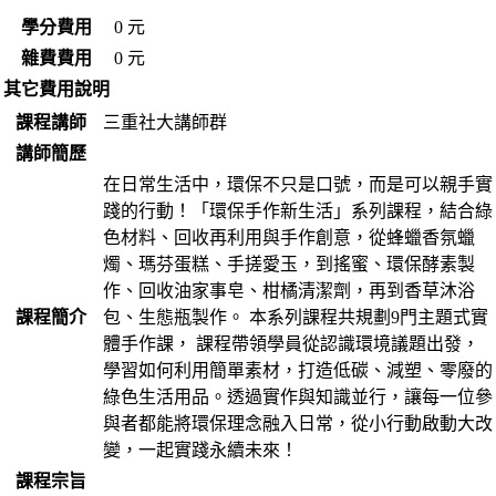
學分費用
0 元
雜費費用
0 元
其它費用說明
課程講師
三重社大講師群
講師簡歷
在日常生活中，環保不只是口號，而是可以親手實
踐的行動！「環保手作新生活」系列課程，結合綠
色材料、回收再利用與手作創意，從蜂蠟香氛蠟
燭、瑪芬蛋糕、手搓愛玉，到搖蜜、環保酵素製
作、回收油家事皂、柑橘清潔劑，再到香草沐浴
課程簡介
包、生態瓶製作。 本系列課程共規劃9門主題式實
體手作課， 課程帶領學員從認識環境議題出發，
學習如何利用簡單素材，打造低碳、減塑、零廢的
綠色生活用品。透過實作與知識並行，讓每一位參
與者都能將環保理念融入日常，從小行動啟動大改
變，一起實踐永續未來！
課程宗旨