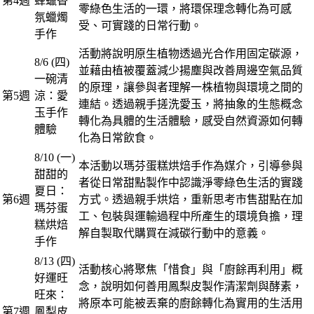
第4週
蜂蠟香
零綠色生活的一環，將環保理念轉化為可感
氛蠟燭
受、可實踐的日常行動。
手作
活動將說明原生植物透過光合作用固定碳源，
8/6 (四)
並藉由植被覆蓋減少揚塵與改善周邊空氣品質
一碗清
的原理，讓參與者理解一株植物與環境之間的
第5週
涼：愛
連結。透過親手搓洗愛玉，將抽象的生態概念
玉手作
轉化為具體的生活體驗，感受自然資源如何轉
體驗
化為日常飲食。
8/10 (一)
本活動以瑪芬蛋糕烘焙手作為媒介，引導參與
甜甜的
者從日常甜點製作中認識淨零綠色生活的實踐
夏日：
第6週
方式。透過親手烘焙，重新思考市售甜點在加
瑪芬蛋
工、包裝與運輸過程中所產生的環境負擔，理
糕烘焙
解自製取代購買在減碳行動中的意義。
手作
8/13 (四)
活動核心將聚焦「惜食」與「廚餘再利用」概
好運旺
念，說明如何善用鳳梨皮製作清潔劑與酵素，
旺來：
將原本可能被丟棄的廚餘轉化為實用的生活用
第7週
鳳梨皮