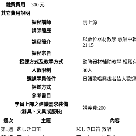
雜費費用
300 元
其它費用說明
課程講師
阮上源
講師簡歷
以數位器材教學 歌唱中
課程簡介
21:15
課程宗旨
授課方式及教學方式
動態器材輔助教學 輕鬆
人數限制
30人
選課學員條件
日語歌唱興趣者皆大歡迎
評鑑方式
參考書目
學員上課之建議需求裝備
講義費:200
(器具、文具或服裝)
週次
主題
內容
第1週
悲しき口笛
悲しき口笛 教唱