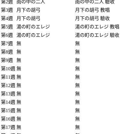
第2週
雨の中の二人
雨の中の二人 驗收
第3週
月下の胡弓
月下の胡弓 教唱
第4週
月下の胡弓
月下の胡弓 驗收
第5週
湯の町のエレジ
湯の町のエレジ 教唱
第6週
湯の町のエレジ
湯の町のエレジ 驗收
第7週
無
無
第8週
無
無
第9週
無
無
第10週
無
無
第11週
無
無
第12週
無
無
第13週
無
無
第14週
無
無
第15週
無
無
第16週
無
無
第17週
無
無