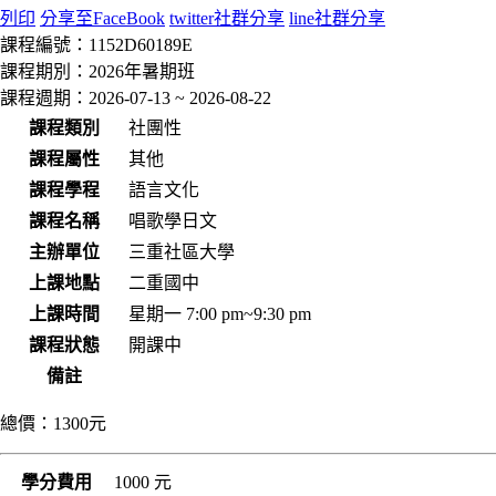
列印
分享至FaceBook
twitter社群分享
line社群分享
課程編號：
1152D60189E
課程期別：
2026年暑期班
課程週期：
2026-07-13 ~ 2026-08-22
課程類別
社團性
課程屬性
其他
課程學程
語言文化
課程名稱
唱歌學日文
主辦單位
三重社區大學
上課地點
二重國中
上課時間
星期一 7:00 pm~9:30 pm
課程狀態
開課中
備註
總價：
1300元
學分費用
1000 元