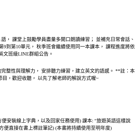
語， 課堂上鼓勵學員盡量多開口朗讀練習； 並補充日常會話、
9到第10單元， 秋季班會繼續使用同一本課本， 課程進度將依
英文班級LINE群組公告。
完整性與理解力， 安排聽力練習，建立英文的語感。 **註：本
節目，歡迎收聽， 以先了解老師的解說方式喔~
機 (方便安裝線上字典，以及回家任務使用) 課本: “旅遊英語這樣說
體書是比較方便直接在書上標註筆記) (本書將持續使用至明年度)