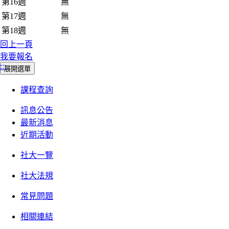
第16週
無
第17週
無
第18週
無
回上一頁
我要報名
:::
展開選單
課程查詢
訊息公告
最新消息
近期活動
社大一覽
社大法規
常見問題
相關連結