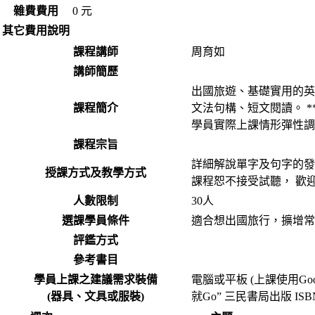
雜費費用
0 元
其它費用說明
課程講師
周育如
講師簡歷
出國旅遊、基礎實用的英
課程簡介
文法句構、短文閱讀。 
學員實際上課情形彈性調整
課程宗旨
詳細解說單字及句字的發
授課方式及教學方式
課程恕不接受試聽， 歡
人數限制
30人
選課學員條件
適合想出國旅行，擴增常
評鑑方式
參考書目
學員上課之建議需求裝備
電腦或平板 (上課使用Go
(器具、文具或服裝)
就Go” 三民書局出版 IS