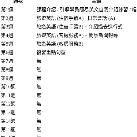
週次
主題
第1週
課程介紹 / 引導學員簡易英文自我介紹練習 / 
第2週
旅遊英語 (住宿手續A) +日常會話 (A)
第3週
旅遊英語 (住宿手續B) + 介紹過去進行式
第4週
旅遊英語 (客房服務A) + 閱讀新聞報導
第5週
旅遊英語 (客房服務B)
第6週
複習重點句型
第7週
無
第8週
無
第9週
無
第10週
無
第11週
無
第12週
無
第13週
無
第14週
無
第15週
無