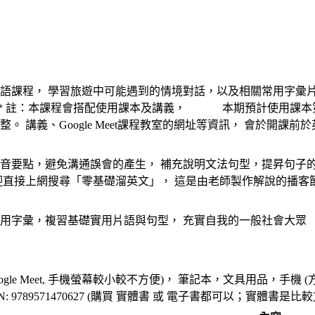
語課程， 學習旅遊中可能遇到的情境對話，以及相關常用字彙片
** 註：本課程會搭配使用課本及講義， 本期預計使用課本第
。 講義、Google Meet課程教室的網址等資訊， 會於開課前於
音要點，避免溝通誤會的產生， 補充說明文法句型，提昇句子的
迎直接上網搜尋「零基礎溜英文」， 這是由老師製作解說的播客
用字彙，複習基礎實用片語與句型， 充實自我的一般社會大眾
ogle Meet, 手機螢幕較小較不方便)， 筆記本，文具用品，手
BN: 9789571470627 (購買 實體書 或 電子書都可以；實