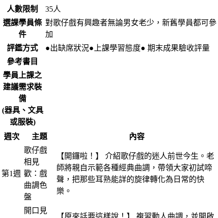
人數限制
35人
選課學員條
對歌仔戲有興趣者無論男女老少，新舊學員都可參
件
加
評鑑方式
●出缺席狀況●上課學習態度● 期末成果驗收評量
參考書目
學員上課之
建議需求裝
備
(器具、文具
或服裝)
週次
主題
內容
歌仔戲
【開鑼啦！】 介紹歌仔戲的迷人前世今生。老
相見
師將親自示範各種經典曲調，帶領大家初試啼
第1週
歡：戲
聲，把那些耳熟能詳的旋律轉化為日常的快
曲調色
樂。
盤
開口見
【原來話要這樣說！】 複習動人曲調，並開啟