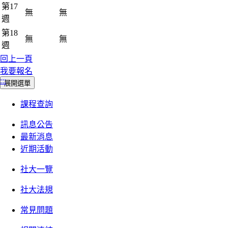
第17
無
無
週
第18
無
無
週
回上一頁
我要報名
:::
展開選單
課程查詢
訊息公告
最新消息
近期活動
社大一覽
社大法規
常見問題