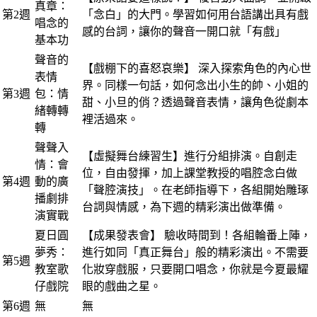
真章：
第2週
「念白」的大門。學習如何用台語講出具有戲
唱念的
感的台詞，讓你的聲音一開口就「有戲」
基本功
聲音的
【戲棚下的喜怒哀樂】 深入探索角色的內心世
表情
界。同樣一句話，如何念出小生的帥、小姐的
第3週
包：情
甜、小旦的俏？透過聲音表情，讓角色從劇本
緒轉轉
裡活過來。
轉
聲聲入
【虛擬舞台練習生】進行分組排演。自創走
情：會
位，自由發揮，加上課堂教授的唱腔念白做
第4週
動的廣
「聲腔演技」。在老師指導下，各組開始雕琢
播劇排
台詞與情感，為下週的精彩演出做準備。
演實戰
夏日圓
【成果發表會】 驗收時間到！各組輪番上陣，
夢秀：
進行如同「真正舞台」般的精彩演出。不需要
第5週
教室歌
化妝穿戲服，只要開口唱念，你就是今夏最耀
仔戲院
眼的戲曲之星。
第6週
無
無