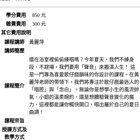
學分費用
850 元
雜費費用
300 元
其它費用說明
課程講師
黃麗萍
講師簡歷
還在浴室裡偷偷練唱嗎？今年夏天，我們不練身
段、不趕場，我們要用「聲音」來搬演人生！ 這
是一門專為喜愛歌仔戲韻味的你設計的課程。在黃
麗萍老師的帶領下，我們將專注於歌仔戲最迷人的
課程簡介
「唱腔」與「念白」。無論你是想學小生的風流帥
氣、小姐的溫柔婉約，還是想體驗聲音變化的魔
力，這裡都能讓你暢快開口，唱出屬於自己的夏日
曲調！
課程宗旨
授課方式及
教學方式