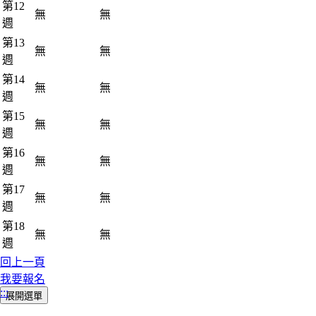
第12
無
無
週
第13
無
無
週
第14
無
無
週
第15
無
無
週
第16
無
無
週
第17
無
無
週
第18
無
無
週
回上一頁
我要報名
:::
展開選單