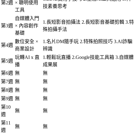
第2週
× 聰明使用
技素養思考
工具
自媒體入門
1.長短影音拍攝法 2.長短影音基礎剪輯 3.特
第3週
× 內容創作
殊拍攝手法
基礎
數位安全 ×
1.名片DM隨手玩 2.特殊拍照技巧 3.AI詐騙
第4週
商業設計
辨識
玩轉AI x 直
1.輕鬆玩直播 2.Google技能工具箱 3.自媒體
第5週
播
成果展
第6週
無
無
第7週
無
無
第8週
無
無
第9週
無
無
第10
無
無
週
第11
無
無
週