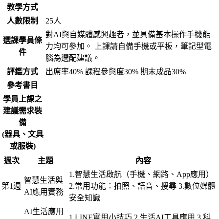
教學方式
人數限制
25人
對AI與自媒體感興趣者，並具備基本操作手機能
選課學員條
力均可參加。 上課請自備手機或平板，筆記型電
件
腦為選配建議。
評鑑方式
出席率40% 課程參與度30% 期末成品30%
參考書目
學員上課之
建議需求裝
備
(器具、文具
或服裝)
週次
主題
內容
1.智慧生活啟航（手機、網路、App應用）
智慧生活與
第1週
2.常用功能：拍照、語音、搜尋 3.數位媒體
AI應用實務
安全知識
AI生活應用
1.LINE實用小技巧 2.生活AI工具應用 3.科