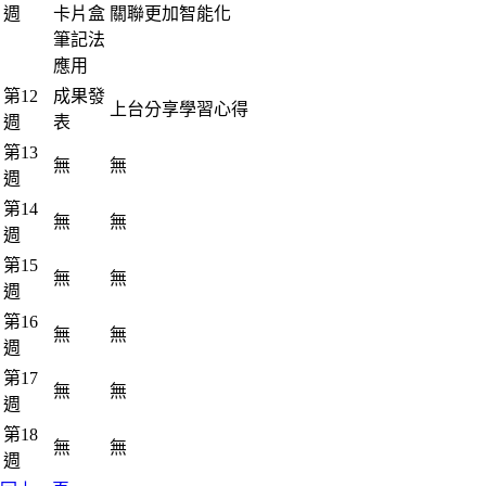
週
卡片盒
關聯更加智能化
筆記法
應用
第12
成果發
上台分享學習心得
週
表
第13
無
無
週
第14
無
無
週
第15
無
無
週
第16
無
無
週
第17
無
無
週
第18
無
無
週