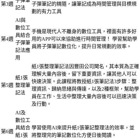
子彈筆
第3週
子彈筆記的精隨，讓筆記成為時間管理與目標規
記法
劃的有力工具
AI與
數位工
手機是現代人不離身的數位工具，裡面有許多好
具結合
第4週
用的APP可以來協助進行時間管理！ 學習幫助學
子彈筆
員將子彈筆記數位化，提升日常規劃的效率。
記法應
用
紙1張整理筆記法因豐田公司聞名，其本質為正確
理解大量內容後，留下重要資訊，讓其他人可以
紙1張
快速決策。此課程將教授紙1張筆記法3步驟：整
第5週
整理筆
理資訊、歸納思緒與傳達，以及2種框架，幫助學
記法
員在工作、生活中整理大量內容後可以迅速決策
及行動。
AI及
數位工
具結合
學習使用AI來提升紙1張筆記整理法的效率，並
第6週
紙1張
將整理完的筆記數位化方便日後閱讀。