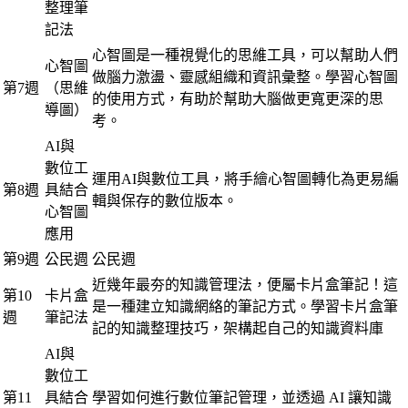
整理筆
記法
心智圖是一種視覺化的思維工具，可以幫助人們
心智圖
做腦力激盪、靈感組織和資訊彙整。學習心智圖
第7週
（思維
的使用方式，有助於幫助大腦做更寬更深的思
導圖）
考。
AI與
數位工
運用AI與數位工具，將手繪心智圖轉化為更易編
第8週
具結合
輯與保存的數位版本。
心智圖
應用
第9週
公民週
公民週
近幾年最夯的知識管理法，便屬卡片盒筆記！這
第10
卡片盒
是一種建立知識網絡的筆記方式。學習卡片盒筆
週
筆記法
記的知識整理技巧，架構起自己的知識資料庫
AI與
數位工
第11
具結合
學習如何進行數位筆記管理，並透過 AI 讓知識