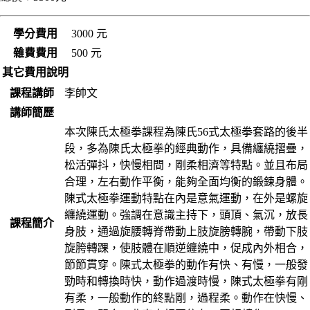
學分費用
3000 元
雜費費用
500 元
其它費用說明
課程講師
李帥文
講師簡歷
本次陳氏太極拳課程為陳氏56式太極拳套路的後半
段，多為陳氏太極拳的經典動作，具備纏繞摺疊，
松活彈抖，快慢相間，剛柔相濟等特點。並且布局
合理，左右動作平衡，能夠全面均衡的鍛鍊身體。
陳式太極拳運動特點在內是意氣運動，在外是螺旋
纏繞運動。強調在意識主持下，頭頂、氣沉，放長
課程簡介
身肢，通過旋腰轉脊帶動上肢旋膀轉腕，帶動下肢
旋胯轉踝，使肢體在順逆纏繞中，促成內外相合，
節節貫穿。陳式太極拳的動作有快、有慢，一般發
勁時和轉換時快，動作過渡時慢，陳式太極拳有剛
有柔，一般動作的終點剛，過程柔。動作在快慢、