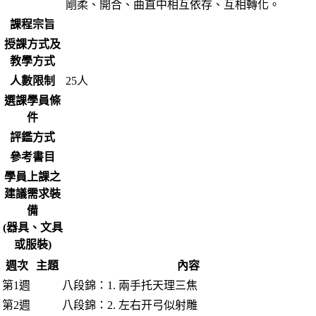
剛柔、開合、曲直中相互依存、互相轉化。
課程宗旨
授課方式及
教學方式
人數限制
25人
選課學員條
件
評鑑方式
參考書目
學員上課之
建議需求裝
備
(器具、文具
或服裝)
週次
主題
內容
第1週
八段錦：1. 兩手托天理三焦
第2週
八段錦：2. 左右开弓似射雕