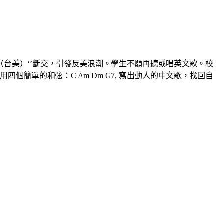
（台美）‘’斷交，引發反美浪潮。學生不願再聽或唱英文歌。校
簡單的和弦：C Am Dm G7, 寫出動人的中文歌，找回自