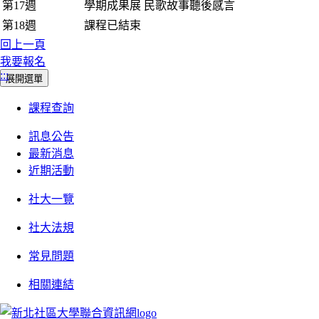
第17週
學期成果展 民歌故事聽後感言
第18週
課程已結束
回上一頁
我要報名
:::
展開選單
課程查詢
訊息公告
最新消息
近期活動
社大一覽
社大法規
常見問題
相關連結