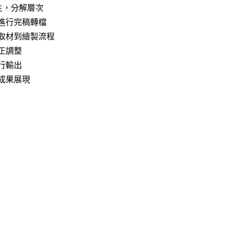
寫生，分解層次
進行完稿轉檔
取材到繪製流程
正調整
行輸出
成果展現