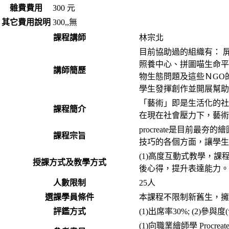
雜費費用
300 元
其它費用說明
300,,無
課程講師
林宗北
目前協助過的組織有： 
照養中心、拼圖喵生命平權推廣
講師簡歷
物生態問題及這些ＮGO的困
學生發揮創作並開展幫助
「藝術」即是生活化的社
課程簡介
在現在社會壓力下，藝術
procreate是目前最
課程宗旨
技巧的各個方面，讓學生
(1)高度互動式教學，
授課方式及教學方式
後心得，提升表達能力。(
人數限制
25人
選課學員條件
本課程不限制新舊生，擁有
評鑑方式
(1)出席率30%; (2
(1)向職業繪師學 Proc