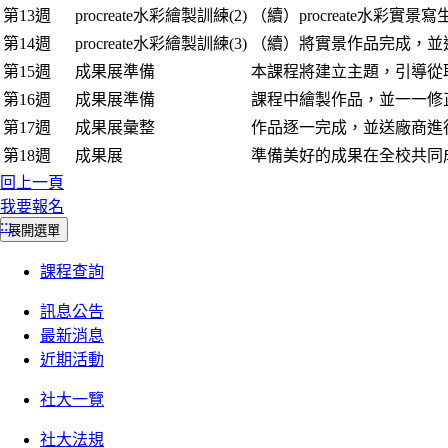
第13週
procreate水彩繪製訓練(2)
（續）procreate水彩實景
第14週
procreate水彩繪製訓練(3)
（續）將實景作品完成，並
第15週
成果展準備
本課程將建立主題，引導從
第16週
成果展準備
課程中繪製作品，並一一修
第17週
成果展彙整
作品逐一完成，並送廠商進
第18週
成果展
準備美好的成果在全校共同
回上一頁
我要報名
:::
展開選單
課程查詢
訊息公告
最新消息
近期活動
社大一覽
社大法規