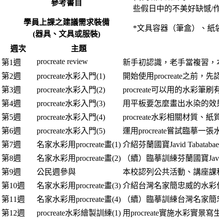
參考書目
些假日中的不美好缺憾/作
學員上課之建議需求裝備
*文具容器（筆盒）、紙
(器具、文具或服裝)
週次
主題
procreate review
第1週
新手初認識，老手當複習，本課
第2週
procreate水彩入門(1)
開始使用procreate之前
第3週
procreate水彩入門(2)
procreate可以用的水彩
第4週
procreate水彩入門(3)
用平板要怎麼畫出水染的效
第5週
procreate水彩入門(4)
procreate水彩相關材質、
第6週
procreate水彩入門(5)
運用procreate嘗試臨摹一
第7週
名家水彩用procreate畫(1)
介紹芬蘭國寶Javid Taba
第8週
名家水彩用procreate畫(2)
（續）臨摹訓練芬蘭國寶Javid 
第9週
公民週參與
本校認列公共活動、講座課
第10週
名家水彩用procreate畫(3)
介紹台灣名家簡忠威的水彩
第11週
名家水彩用procreate畫(4)
（續）臨摹訓練台灣名家簡
第12週
procreate水彩繪製訓練(1)
用procreate實施水彩實景寫