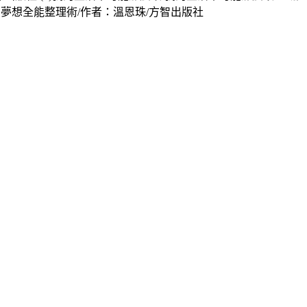
脈、夢想全能整理術/作者：溫恩珠/方智出版社