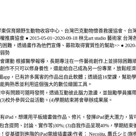
屏東保育類野生動物收容中心、台灣巴克動物懷善救援協會、台
協會 ● 2015-05-01~2020-09-18 林北art studi
難，透過畫作為他們宣傳、募款取得實質性的幫助>> ● 2020-05-1
弱勢
會運動 根據醫學報導，長期專注在一件藝術創作上並排除困難
創作不只可以修身養性，還能給自己成為另一份專業，放鬆經濟
夯的繪圖app，已有許多厲害的作品出自此軟體；透過這16堂課，幫助學員
能夠熟悉並利用這個強大的數位繪圖工具。
課程中有問題可隨時發問，透過互動彼此腦力激盪，並鼓勵學員攜帶
3)校外參與公益活動。(4)學期結束將會舉辦成果展。
iPad，想運用平板繪畫做作品、修片，發揮iPad更大潛力，皆
)參與度(包含提問、討論、實作等)30%; (3)自我作品呈現40%
reate！從基礎到進階的iPad電繪插畫課/作者： Necojita, 鷹