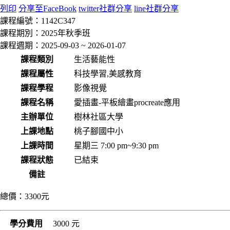
列印
分享至FaceBook
twitter社群分享
line社群分享
課程編號：
1142C347
課程期別：
2025年秋季班
課程週期：
2025-09-03 ~ 2026-01-07
課程類別
生活藝能性
課程屬性
科技學習,美感教育
課程學程
影像視覺
課程名稱
愛插畫-平板繪畫procreate應用
主辦單位
樹林社區大學
上課地點
桃子腳國中小
上課時間
星期三 7:00 pm~9:30 pm
課程狀態
已結束
備註
總價：
3300元
學分費用
3000 元