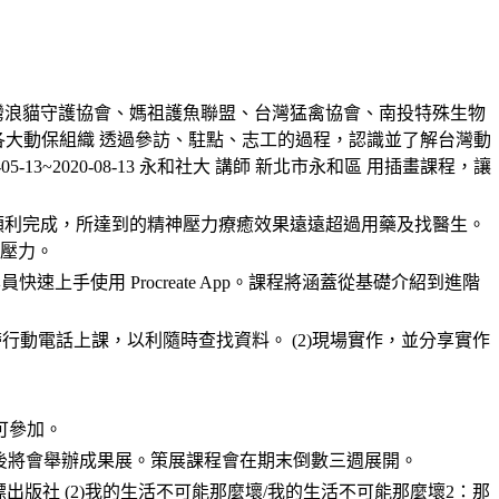
灣浪貓守護協會、媽祖護魚聯盟、台灣猛禽協會、南投特殊生物
o 藝術家 台灣各大動保組織 透過參訪、駐點、志工的過程，認識並了解台灣動
3~2020-08-13 永和社大 講師 新北市永和區 用插畫課程，讓
順利完成，所達到的精神壓力療癒效果遠遠超過用藥及找醫生。
壓力。
快速上手使用 Procreate App。課程將涵蓋從基礎介紹到進階
行動電話上課，以利隨時查找資料。 (2)現場實作，並分享實作
可參加。
，學期結束後將會舉辦成果展。策展課程會在期末倒數三週展開。
氏シミ/旗標出版社 (2)我的生活不可能那麼壞/我的生活不可能那麼壞2：那