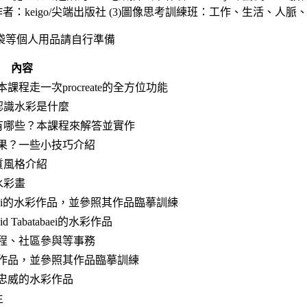
者：keigo/尖端出版社 (3)圖像思考訓練班：工作、生活、人
袋等個人用品請自行準備
內容
程走一次procreate的全方位功能
，先認識水彩是什麼
筆刷有哪些？本課程來解答並實作
果？一些小技巧介紹
紙質風格介紹
張水彩畫
tabaei的水彩作品，並參照其作品臨摹訓練
Tabatabaei的水彩作品
程、社區參與等事務
作品，並參照其作品臨摹訓練
忠威的水彩作品
生