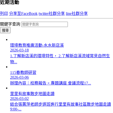
近期活動
列印
分享至FaceBook
twitter社群分享
line社群分享
關鍵字查詢
搜尋
環境教育推廣活動-水水新店溪
2026-03-18
1.了解新店溪的環境特性， 2.了解新店溪流域常見自然生
物...
115春教師研習
2026-03-06
辦理內容｜校務報告 × 專題講座 會議流程17...
里里有故事散步地圖走讀
2026-03-02
結合張蕙萍老師步道班進行里里有故事社區散步地圖走讀
9:00-...