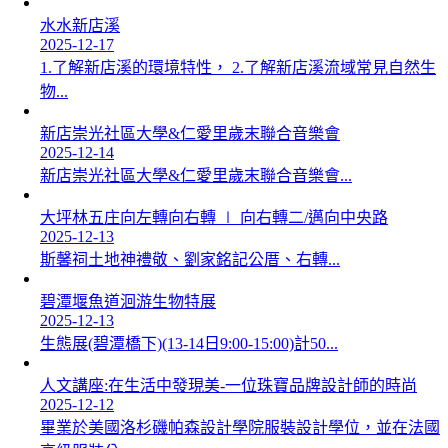
水水新店溪
2025-12-17
1.了解新店溪的環境特性， 2.了解新店溪流域常見自然生
物...
新店崇光社區大學&仁愛里歲末聯合音樂會
2025-12-14
新店崇光社區大學&仁愛里歲末聯合音樂會...
大坪林五庄向左轉向右轉 ∣ 向右轉二/邁向中央路
2025-12-13
斯馨祠土地神禮敬、劉家銘記公厝、右轉...
碧潭堰魚道洄游生物特展
2025-12-13
生態展(碧潭橋下)(13-14日9:00-15:00)計50...
人文講座:在生活中發現美-一位珠寶品牌設計師的時尚
2025-12-12
畢業於美國洛杉磯帕森設計學院服裝設計學位，並在法國