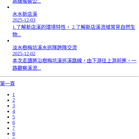
高級服裝公...
水水新店溪
2025-12-03
1.了解新店溪的環境特性， 2.了解新店溪流域常見自然生
物...
淡水樹梅坑溪水巡隊跨隊交流
2025-12-02
本次走讀將沿樹梅坑溪巡溪路線，由下游往上游前進，一
路觀察溪流...
第一頁
1
2
3
4
5
6
7
8