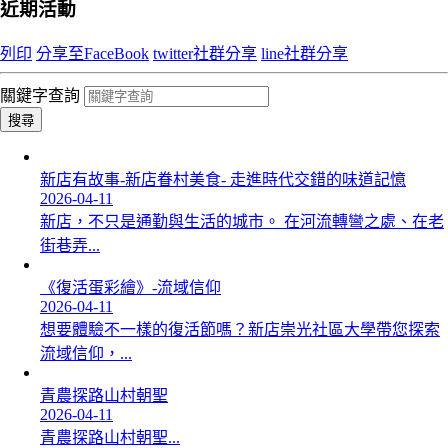
近期活動
列印
分享至FaceBook
twitter社群分享
line社群分享
關鍵字查詢
搜尋
新店有故事-新店眷村美食- 走進時代交錯的味道記憶
2026-04-11
新店，不只是通勤與生活的城市。 在河流轉彎之處、在老
街巷弄...
《復活蛋彩繪》-流域信仰
2026-04-11
想要體驗不一樣的復活節嗎？新店崇光社區大學帶您探索
流域信仰，...
青農探路山村朝聖
2026-04-11
青農探路山村朝聖...