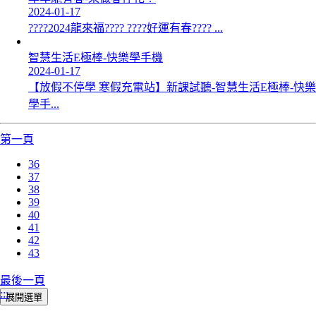
2024-01-17
????2024龍來福???? ????好運有春???? ...
智慧生活E極棒-快樂學手機
2024-01-17
【放假不停學 寒假充電站】新課試聽-智慧生活E極棒-快樂
學手...
第一頁
36
37
38
39
40
41
42
43
最後一頁
:::
展開選單