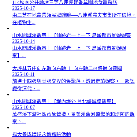
114秋季公共論壇三芝八連溪畔香草園地食農探訪
2025-10-17
由三芝在地農帶領民眾體驗──八連溪農夫市集所在環境，
在植物生...
山水間城溪觀察｜【仙跡岩一上一下 鳥瞰都市景觀觀察
2025-10-14
山水間城溪觀察｜【仙跡岩一上一下 鳥瞰都市景觀觀
察】...
大坪林五庄向左轉向右轉 ∣ 向左轉二/B路邁向建國
2025-10-11
前進十四張與廿張交界的舊聚落，透過走讀觀察，一起認
識從清代、...
山水間城溪觀察｜【堤內堤外 台北護城牆觀察】
2025-10-07
萬盛溪下游社區意象營造，景美溪舊河道聚落和堤防的觀
察。...
擴大參與環境永續體驗活動