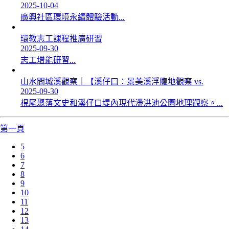
2025-10-04
廣興社區環境永續體驗活動...
環教志工課程推廣研習
2025-09-30
志工增能研習...
山水間城溪觀察｜【溪仔口：景美溪浮腹地觀察 vs.
2025-09-30
梘尾聚落文史和溪仔口堤內現代滯洪池公園地理觀察。...
第一頁
5
6
7
8
9
10
11
12
13