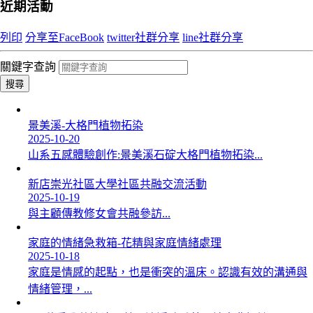
近期活動
列印
分享至FaceBook
twitter社群分享
line社群分享
關鍵字查詢
搜尋
景美溪-大格門植物拓染
2025-10-20
山系五感體驗創作:景美溪石碇大格門植物拓染...
新店崇光社區大學社區共融交流活動
2025-10-19
與主顧傳教修女會共融參訪...
家庭的情緒急救箱-花精與家庭情緒處理
2025-10-18
家庭是情感的起點，也是衝突的溫床。認識有效的溝通與
情緒管理，...