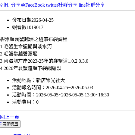
列印
分享至FaceBook
twitter社群分享
line社群分享
發布日期
2026-04-25
觀看數
1019017
碧潭堰襄蟹越堤之縫麻布袋課程
1.毛蟹生命週期與淡水河
2.毛蟹攀越碧潭堰
3.碧潭堰左岸2023-25年的襄蟹道1.0,2.0,3.0
4.2026年襄蟹道堰下袋網編製
活動地點：
新店崇光社大
活動報名時間：
2026-04-25~2026-05-03
活動時間：
2026-05-05~2026-05-05 13:30~16:30
活動費用：
0
回上一頁
:::
展開選單