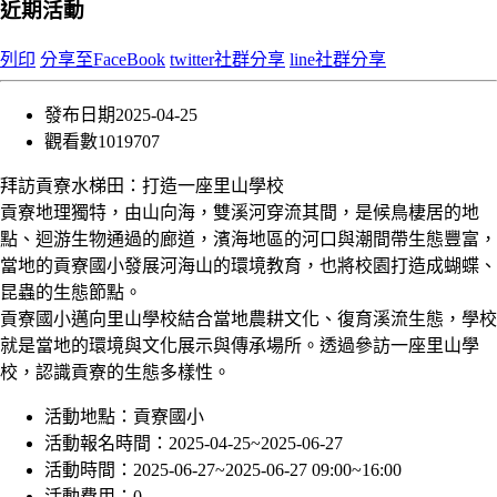
近期活動
列印
分享至FaceBook
twitter社群分享
line社群分享
發布日期
2025-04-25
觀看數
1019707
拜訪貢寮水梯田：打造一座里山學校
貢寮地理獨特，由山向海，雙溪河穿流其間，是候鳥棲居的地
點、迴游生物通過的廊道，濱海地區的河口與潮間帶生態豐富，
當地的貢寮國小發展河海山的環境教育，也將校園打造成蝴蝶、
昆蟲的生態節點。
貢寮國小邁向里山學校結合當地農耕文化、復育溪流生態，學校
就是當地的環境與文化展示與傳承場所。透過參訪一座里山學
校，認識貢寮的生態多樣性。
活動地點：
貢寮國小
活動報名時間：
2025-04-25~2025-06-27
活動時間：
2025-06-27~2025-06-27 09:00~16:00
活動費用：
0