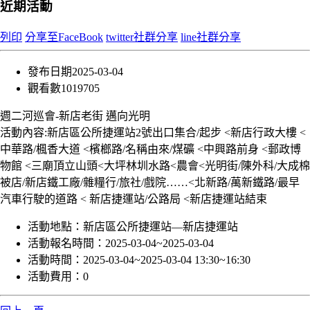
近期活動
列印
分享至FaceBook
twitter社群分享
line社群分享
發布日期
2025-03-04
觀看數
1019705
週二河巡會-新店老街 邁向光明
活動內容:新店區公所捷運站2號出口集合/起步 <新店行政大樓 <
中華路/楓香大道 <檳榔路/名稱由來/煤礦 <中興路前身 <郵政博
物館 <三廟頂立山頭<大坪林圳水路<農會<光明街/陳外科/大成棉
被店/新店鐵工廠/雜糧行/旅社/戲院……<北新路/萬新鐵路/最早
汽車行駛的道路 < 新店捷運站/公路局 <新店捷運站結束
活動地點：
新店區公所捷運站—新店捷運站
活動報名時間：
2025-03-04~2025-03-04
活動時間：
2025-03-04~2025-03-04 13:30~16:30
活動費用：
0