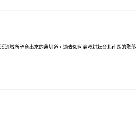
流域所孕育出來的舊圳道，過去如何灌溉耕耘台北南區的聚落，探索