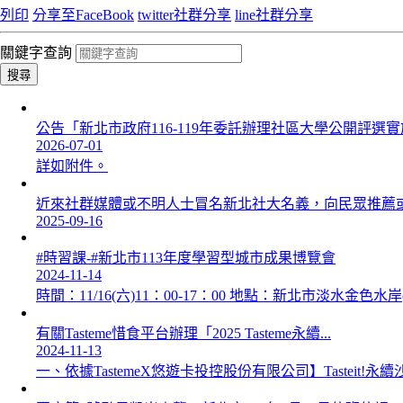
列印
分享至FaceBook
twitter社群分享
line社群分享
關鍵字查詢
搜尋
公告「新北市政府116-119年委託辦理社區大學公開評選實施.
2026-07-01
詳如附件。
近來社群媒體或不明人士冒名新北社大名義，向民眾推薦或開
2025-09-16
#時習課-#新北市113年度學習型城市成果博覽會
2024-11-14
時間：11/16(六)11：00-17：00 地點：新北市淡水金色水
有關Tasteme惜食平台辦理「2025 Tasteme永續...
2024-11-13
一、依據TastemeX悠遊卡投控股份有限公司】Tasteit!永