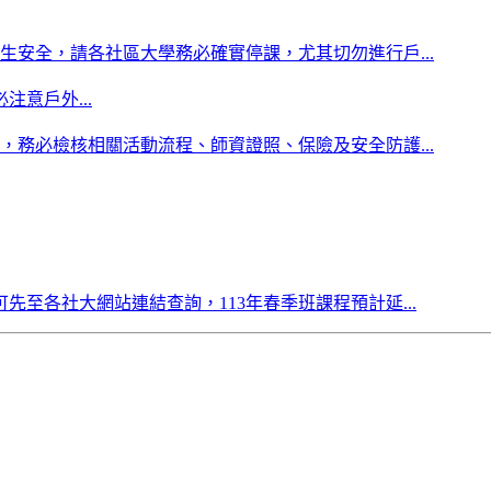
生安全，請各社區大學務必確實停課，尤其切勿進行戶...
意戶外...
，務必檢核相關活動流程、師資證照、保險及安全防護...
至各社大網站連結查詢，113年春季班課程預計延...