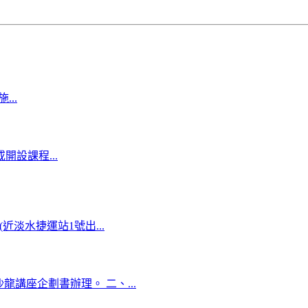
..
設課程...
岸(近淡水捷運站1號出...
續沙龍講座企劃書辦理。 二、...