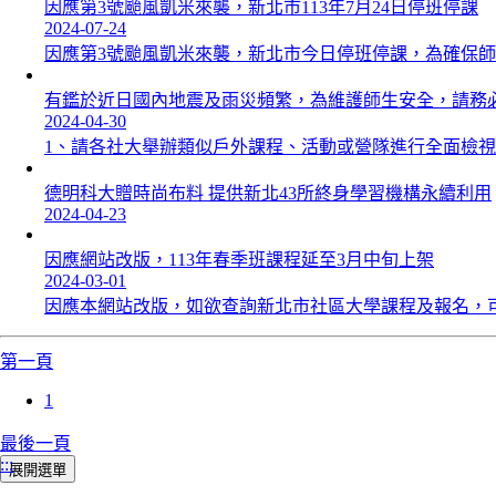
因應第3號颱風凱米來襲，新北市113年7月24日停班停課
2024-07-24
因應第3號颱風凱米來襲，新北市今日停班停課，為確保師
有鑑於近日國內地震及雨災頻繁，為維護師生安全，請務必注
2024-04-30
1、請各社大舉辦類似戶外課程、活動或營隊進行全面檢視
德明科大贈時尚布料 提供新北43所終身學習機構永續利用
2024-04-23
因應網站改版，113年春季班課程延至3月中旬上架
2024-03-01
因應本網站改版，如欲查詢新北市社區大學課程及報名，可先
第一頁
1
最後一頁
:::
展開選單