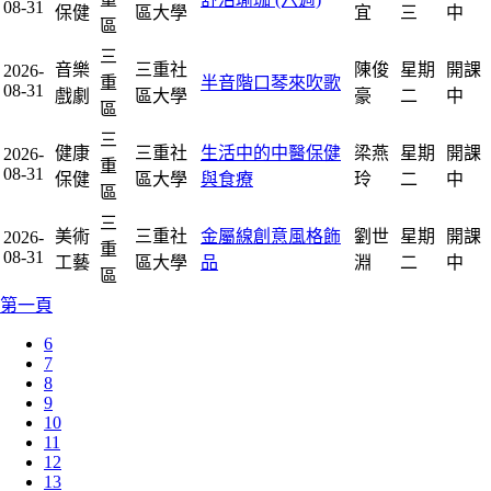
08-31
保健
區大學
宜
三
中
區
三
音樂
三重社
陳俊
星期
開課
2026-
重
半音階口琴來吹歌
08-31
戲劇
區大學
豪
二
中
區
三
健康
三重社
生活中的中醫保健
梁燕
星期
開課
2026-
重
08-31
保健
區大學
與食療
玲
二
中
區
三
美術
三重社
金屬線創意風格飾
劉世
星期
開課
2026-
重
08-31
工藝
區大學
品
淵
二
中
區
第一頁
6
7
8
9
10
11
12
13