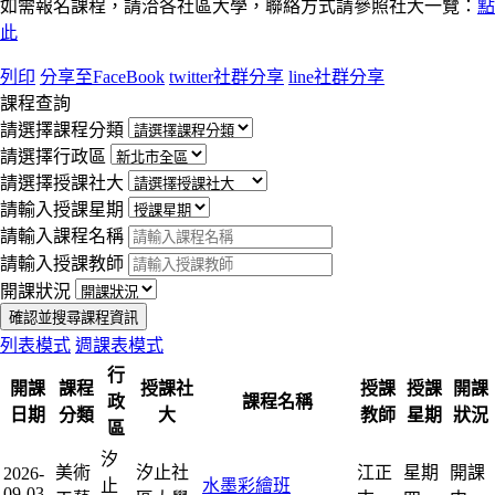
如需報名課程，請洽各社區大學，聯絡方式請參照社大一覽：
點
此
列印
分享至FaceBook
twitter社群分享
line社群分享
課程查詢
請選擇課程分類
請選擇行政區
請選擇授課社大
請輸入授課星期
請輸入課程名稱
請輸入授課教師
開課狀況
確認並搜尋課程資訊
列表模式
週課表模式
行
開課
課程
授課社
授課
授課
開課
政
課程名稱
日期
分類
大
教師
星期
狀況
區
汐
美術
汐止社
江正
星期
開課
2026-
止
水墨彩繪班
09-03