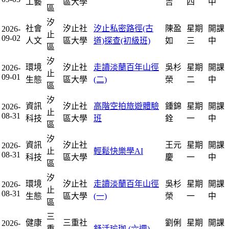
工藝
區大學
吉
四
中
區
汐
社會
汐止社
汐止私密路徑(古
陳盈
星期
開課
2026-
止
09-02
人文
區大學
道)探查(初級班)
如
三
中
區
汐
環境
汐止社
走讀淡蘭百年山徑
吳杉
星期
開課
2026-
止
09-01
生態
區大學
(二)
榮
二
中
區
汐
資訊
汐止社
高階空拍旅遊體驗
鍾錦
星期
開課
2026-
止
08-31
科技
區大學
班
銓
一
中
區
汐
資訊
汐止社
王元
星期
開課
2026-
止
輕鬆快樂學AI
08-31
科技
區大學
慶
一
中
區
汐
環境
汐止社
走讀淡蘭百年山徑
吳杉
星期
開課
2026-
止
08-31
生態
區大學
(一)
榮
一
中
區
三
健康
三重社
劉俐
星期
開課
2026-
重
舒活瑜珈 (六週)